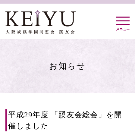
コ
ン
テ
ン
ツ
へ
お知らせ
ス
キ
ッ
プ
平成29年度 「蹊友会総会」を開
催しました